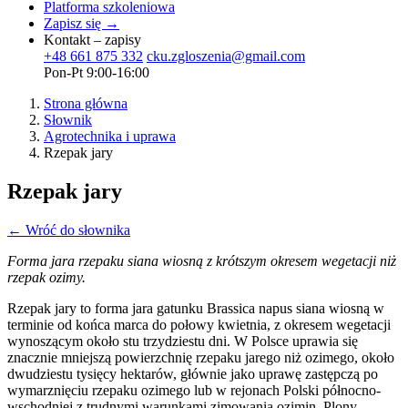
Platforma szkoleniowa
Zapisz się →
Kontakt – zapisy
+48 661 875 332
cku.zgloszenia@gmail.com
Pon-Pt 9:00-16:00
Strona główna
Słownik
Agrotechnika i uprawa
Rzepak jary
Rzepak jary
← Wróć do słownika
Forma jara rzepaku siana wiosną z krótszym okresem wegetacji niż
rzepak ozimy.
Rzepak jary to forma jara gatunku Brassica napus siana wiosną w
terminie od końca marca do połowy kwietnia, z okresem wegetacji
wynoszącym około stu trzydziestu dni. W Polsce uprawia się
znacznie mniejszą powierzchnię rzepaku jarego niż ozimego, około
dwudziestu tysięcy hektarów, głównie jako uprawę zastępczą po
wymarznięciu rzepaku ozimego lub w rejonach Polski północno-
wschodniej z trudnymi warunkami zimowania ozimin. Plony