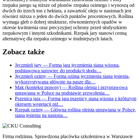
rzepaku jarego są niższe od plonów rzepaku ozimego i wynoszą od
dwóch do trzech ton z hektara, a zawartość oleju w nasionach jest
również niższa o jeden do dwóch punktów procentowych. Roślina
wymaga gleb o dobrej strukturze, równomiernych opadów w
okresie kwitnienia oraz precyzyjnej ochrony przed słodyszkiem
rzepakowym i innymi szkodnikami. Rzepak jary stanowi cenną
alternatywę dla rzepaku ozimego w trudniejszych latach.
Zobacz także
Jęczmień jary
— Forma jara jęczmienia siana wiosną,
podstawowa surowiec do produkcji słodu…
Jęczmień ozimy
— Forma ozima jęczmienia siana jesienią,
wykorzystywana głównie na pasze dla…
Mak (kontekst prawny)
— Roślina oleista i przyprawowa
uprawiana w Polsce na podstawie zezwolenia…
Pszenica jara
— Forma jara pszenicy siana wiosną z krótszym
okresem wegetacji niż…
Rzepak ozimy
— Główna roślina oleista uprawiana w Polsce,
siana jesienią na nasiona…
Firma rodzinna. Sprawdzona placówka szkoleniowa w Warszawie