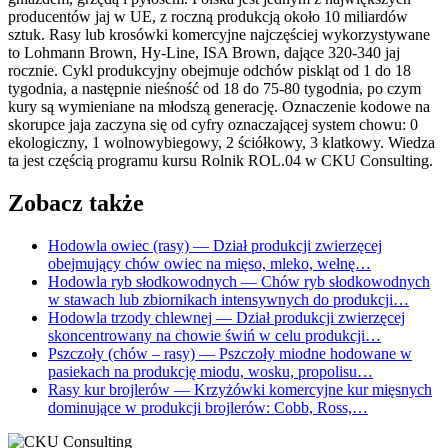
producentów jaj w UE, z roczną produkcją około 10 miliardów
sztuk. Rasy lub krosówki komercyjne najczęściej wykorzystywane
to Lohmann Brown, Hy-Line, ISA Brown, dające 320-340 jaj
rocznie. Cykl produkcyjny obejmuje odchów piskląt od 1 do 18
tygodnia, a następnie nieśność od 18 do 75-80 tygodnia, po czym
kury są wymieniane na młodszą generację. Oznaczenie kodowe na
skorupce jaja zaczyna się od cyfry oznaczającej system chowu: 0
ekologiczny, 1 wolnowybiegowy, 2 ściółkowy, 3 klatkowy. Wiedza
ta jest częścią programu kursu Rolnik ROL.04 w CKU Consulting.
Zobacz także
Hodowla owiec (rasy)
— Dział produkcji zwierzęcej
obejmujący chów owiec na mięso, mleko, wełnę…
Hodowla ryb słodkowodnych
— Chów ryb słodkowodnych
w stawach lub zbiornikach intensywnych do produkcji…
Hodowla trzody chlewnej
— Dział produkcji zwierzęcej
skoncentrowany na chowie świń w celu produkcji…
Pszczoły (chów – rasy)
— Pszczoły miodne hodowane w
pasiekach na produkcję miodu, wosku, propolisu…
Rasy kur brojlerów
— Krzyżówki komercyjne kur mięsnych
dominujące w produkcji brojlerów: Cobb, Ross,…