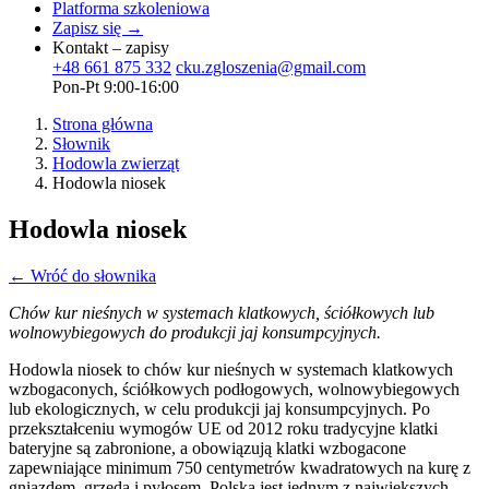
Platforma szkoleniowa
Zapisz się →
Kontakt – zapisy
+48 661 875 332
cku.zgloszenia@gmail.com
Pon-Pt 9:00-16:00
Strona główna
Słownik
Hodowla zwierząt
Hodowla niosek
Hodowla niosek
← Wróć do słownika
Chów kur nieśnych w systemach klatkowych, ściółkowych lub
wolnowybiegowych do produkcji jaj konsumpcyjnych.
Hodowla niosek to chów kur nieśnych w systemach klatkowych
wzbogaconych, ściółkowych podłogowych, wolnowybiegowych
lub ekologicznych, w celu produkcji jaj konsumpcyjnych. Po
przekształceniu wymogów UE od 2012 roku tradycyjne klatki
bateryjne są zabronione, a obowiązują klatki wzbogacone
zapewniające minimum 750 centymetrów kwadratowych na kurę z
gniazdem, grzędą i pyłosem. Polska jest jednym z największych