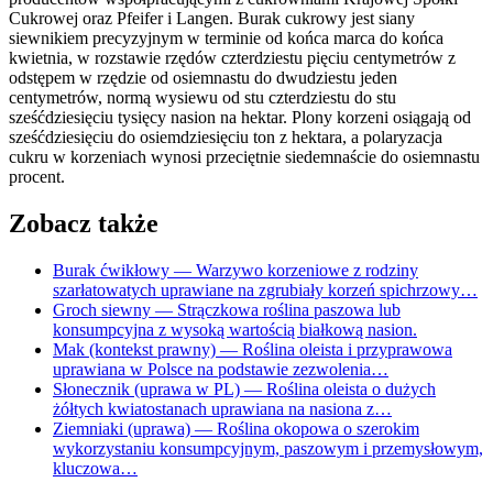
Cukrowej oraz Pfeifer i Langen. Burak cukrowy jest siany
siewnikiem precyzyjnym w terminie od końca marca do końca
kwietnia, w rozstawie rzędów czterdziestu pięciu centymetrów z
odstępem w rzędzie od osiemnastu do dwudziestu jeden
centymetrów, normą wysiewu od stu czterdziestu do stu
sześćdziesięciu tysięcy nasion na hektar. Plony korzeni osiągają od
sześćdziesięciu do osiemdziesięciu ton z hektara, a polaryzacja
cukru w korzeniach wynosi przeciętnie siedemnaście do osiemnastu
procent.
Zobacz także
Burak ćwikłowy
— Warzywo korzeniowe z rodziny
szarłatowatych uprawiane na zgrubiały korzeń spichrzowy…
Groch siewny
— Strączkowa roślina paszowa lub
konsumpcyjna z wysoką wartością białkową nasion.
Mak (kontekst prawny)
— Roślina oleista i przyprawowa
uprawiana w Polsce na podstawie zezwolenia…
Słonecznik (uprawa w PL)
— Roślina oleista o dużych
żółtych kwiatostanach uprawiana na nasiona z…
Ziemniaki (uprawa)
— Roślina okopowa o szerokim
wykorzystaniu konsumpcyjnym, paszowym i przemysłowym,
kluczowa…