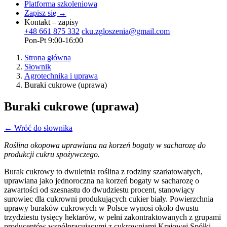
Platforma szkoleniowa
Zapisz się →
Kontakt – zapisy
+48 661 875 332
cku.zgloszenia@gmail.com
Pon-Pt 9:00-16:00
Strona główna
Słownik
Agrotechnika i uprawa
Buraki cukrowe (uprawa)
Buraki cukrowe (uprawa)
← Wróć do słownika
Roślina okopowa uprawiana na korzeń bogaty w sacharozę do
produkcji cukru spożywczego.
Burak cukrowy to dwuletnia roślina z rodziny szarłatowatych,
uprawiana jako jednoroczna na korzeń bogaty w sacharozę o
zawartości od szesnastu do dwudziestu procent, stanowiący
surowiec dla cukrowni produkujących cukier biały. Powierzchnia
uprawy buraków cukrowych w Polsce wynosi około dwustu
trzydziestu tysięcy hektarów, w pełni zakontraktowanych z grupami
producentów współpracującymi z cukrowniami Krajowej Spółki