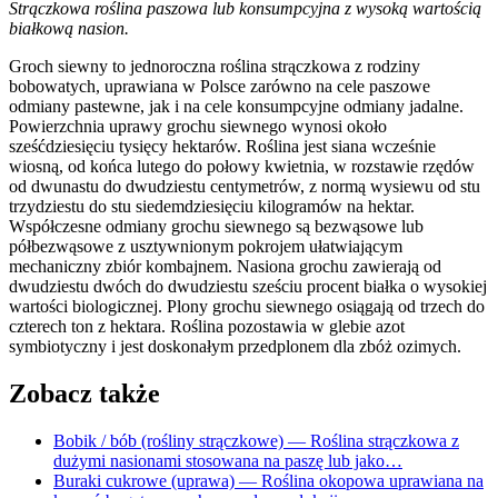
Strączkowa roślina paszowa lub konsumpcyjna z wysoką wartością
białkową nasion.
Groch siewny to jednoroczna roślina strączkowa z rodziny
bobowatych, uprawiana w Polsce zarówno na cele paszowe
odmiany pastewne, jak i na cele konsumpcyjne odmiany jadalne.
Powierzchnia uprawy grochu siewnego wynosi około
sześćdziesięciu tysięcy hektarów. Roślina jest siana wcześnie
wiosną, od końca lutego do połowy kwietnia, w rozstawie rzędów
od dwunastu do dwudziestu centymetrów, z normą wysiewu od stu
trzydziestu do stu siedemdziesięciu kilogramów na hektar.
Współczesne odmiany grochu siewnego są bezwąsowe lub
półbezwąsowe z usztywnionym pokrojem ułatwiającym
mechaniczny zbiór kombajnem. Nasiona grochu zawierają od
dwudziestu dwóch do dwudziestu sześciu procent białka o wysokiej
wartości biologicznej. Plony grochu siewnego osiągają od trzech do
czterech ton z hektara. Roślina pozostawia w glebie azot
symbiotyczny i jest doskonałym przedplonem dla zbóż ozimych.
Zobacz także
Bobik / bób (rośliny strączkowe)
— Roślina strączkowa z
dużymi nasionami stosowana na paszę lub jako…
Buraki cukrowe (uprawa)
— Roślina okopowa uprawiana na