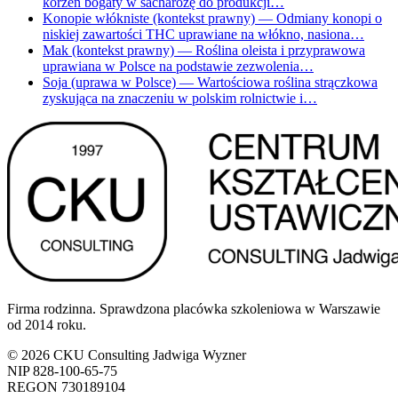
korzeń bogaty w sacharozę do produkcji…
Konopie włókniste (kontekst prawny)
— Odmiany konopi o
niskiej zawartości THC uprawiane na włókno, nasiona…
Mak (kontekst prawny)
— Roślina oleista i przyprawowa
uprawiana w Polsce na podstawie zezwolenia…
Soja (uprawa w Polsce)
— Wartościowa roślina strączkowa
zyskująca na znaczeniu w polskim rolnictwie i…
Firma rodzinna. Sprawdzona placówka szkoleniowa w Warszawie
od 2014 roku.
© 2026 CKU Consulting Jadwiga Wyzner
NIP 828-100-65-75
REGON 730189104