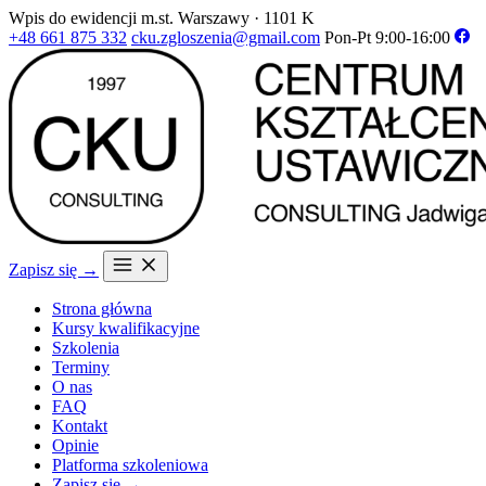
Wpis do ewidencji m.st. Warszawy · 1101 K
+48 661 875 332
cku.zgloszenia@gmail.com
Pon-Pt 9:00-16:00
Zapisz się →
Strona główna
Kursy kwalifikacyjne
Szkolenia
Terminy
O nas
FAQ
Kontakt
Opinie
Platforma szkoleniowa
Zapisz się →