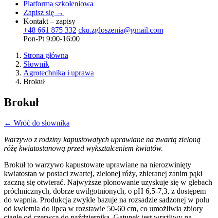
Platforma szkoleniowa
Zapisz się →
Kontakt – zapisy
+48 661 875 332
cku.zgloszenia@gmail.com
Pon-Pt 9:00-16:00
Strona główna
Słownik
Agrotechnika i uprawa
Brokuł
Brokuł
← Wróć do słownika
Warzywo z rodziny kapustowatych uprawiane na zwartą zieloną
różę kwiatostanową przed wykształceniem kwiatów.
Brokuł to warzywo kapustowate uprawiane na nierozwinięty
kwiatostan w postaci zwartej, zielonej róży, zbieranej zanim pąki
zaczną się otwierać. Najwyższe plonowanie uzyskuje się w glebach
próchnicznych, dobrze uwilgotnionych, o pH 6,5-7,3, z dostępem
do wapnia. Produkcja zwykle bazuje na rozsadzie sadzonej w polu
od kwietnia do lipca w rozstawie 50-60 cm, co umożliwia zbiory
ciągłe od czerwca do października. Gatunek jest wrażliwy na