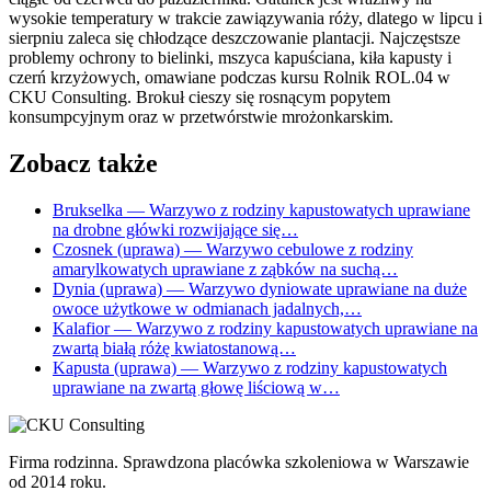
wysokie temperatury w trakcie zawiązywania róży, dlatego w lipcu i
sierpniu zaleca się chłodzące deszczowanie plantacji. Najczęstsze
problemy ochrony to bielinki, mszyca kapuściana, kiła kapusty i
czerń krzyżowych, omawiane podczas kursu Rolnik ROL.04 w
CKU Consulting. Brokuł cieszy się rosnącym popytem
konsumpcyjnym oraz w przetwórstwie mrożonkarskim.
Zobacz także
Brukselka
— Warzywo z rodziny kapustowatych uprawiane
na drobne główki rozwijające się…
Czosnek (uprawa)
— Warzywo cebulowe z rodziny
amarylkowatych uprawiane z ząbków na suchą…
Dynia (uprawa)
— Warzywo dyniowate uprawiane na duże
owoce użytkowe w odmianach jadalnych,…
Kalafior
— Warzywo z rodziny kapustowatych uprawiane na
zwartą białą różę kwiatostanową…
Kapusta (uprawa)
— Warzywo z rodziny kapustowatych
uprawiane na zwartą głowę liściową w…
Firma rodzinna. Sprawdzona placówka szkoleniowa w Warszawie
od 2014 roku.