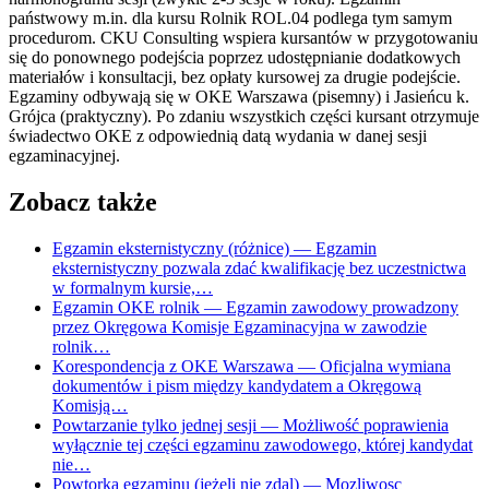
państwowy m.in. dla kursu Rolnik ROL.04 podlega tym samym
procedurom. CKU Consulting wspiera kursantów w przygotowaniu
się do ponownego podejścia poprzez udostępnianie dodatkowych
materiałów i konsultacji, bez opłaty kursowej za drugie podejście.
Egzaminy odbywają się w OKE Warszawa (pisemny) i Jasieńcu k.
Grójca (praktyczny). Po zdaniu wszystkich części kursant otrzymuje
świadectwo OKE z odpowiednią datą wydania w danej sesji
egzaminacyjnej.
Zobacz także
Egzamin eksternistyczny (różnice)
— Egzamin
eksternistyczny pozwala zdać kwalifikację bez uczestnictwa
w formalnym kursie,…
Egzamin OKE rolnik
— Egzamin zawodowy prowadzony
przez Okręgowa Komisje Egzaminacyjna w zawodzie
rolnik…
Korespondencja z OKE Warszawa
— Oficjalna wymiana
dokumentów i pism między kandydatem a Okręgową
Komisją…
Powtarzanie tylko jednej sesji
— Możliwość poprawienia
wyłącznie tej części egzaminu zawodowego, której kandydat
nie…
Powtorka egzaminu (jeżeli nie zdal)
— Mozliwosc