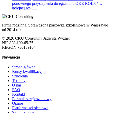
ponownego przystapienia do egzaminu OKE ROL.04 w
kolejnej sesji…
Firma rodzinna. Sprawdzona placówka szkoleniowa w Warszawie
od 2014 roku.
© 2026 CKU Consulting Jadwiga Wyzner
NIP 828-100-65-75
REGON 730189104
Nawigacja
Strona główna
Kursy kwalifikacyjne
Szkolenia
Terminy
O nas
FAQ
Kontakt
Formularz zgłoszeniowy
Opinie
Platforma szkoleniowa
Słownik pojęć