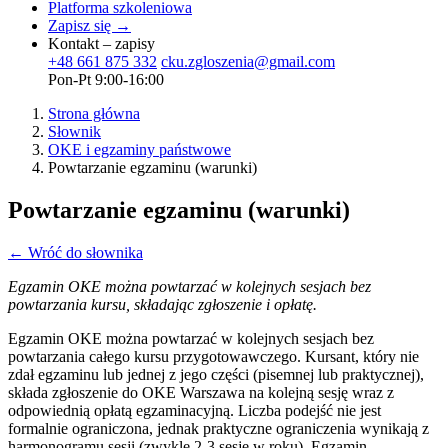
Platforma szkoleniowa
Zapisz się →
Kontakt – zapisy
+48 661 875 332
cku.zgloszenia@gmail.com
Pon-Pt 9:00-16:00
Strona główna
Słownik
OKE i egzaminy państwowe
Powtarzanie egzaminu (warunki)
Powtarzanie egzaminu (warunki)
← Wróć do słownika
Egzamin OKE można powtarzać w kolejnych sesjach bez
powtarzania kursu, składając zgłoszenie i opłatę.
Egzamin OKE można powtarzać w kolejnych sesjach bez
powtarzania całego kursu przygotowawczego. Kursant, który nie
zdał egzaminu lub jednej z jego części (pisemnej lub praktycznej),
składa zgłoszenie do OKE Warszawa na kolejną sesję wraz z
odpowiednią opłatą egzaminacyjną. Liczba podejść nie jest
formalnie ograniczona, jednak praktyczne ograniczenia wynikają z
harmonogramu sesji (zwykle 2-3 sesje w roku). Egzamin