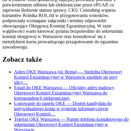
potwierdzeniem odbioru lub elektronicznie przez ePUAP, co
zapewnia śledzenie statusu sprawy. CKU Consulting wspiera
kursantów Rolnika ROL.04 w przygotowaniu wniosków,
podpowiada wymagane załączniki i terminy odpowiedzi
obowiązujące Okręgową Komisję Egzaminacyjną. W razie
wątpliwości warto kierować pytania bezpośrednio do sekretariatu
komisji okręgowej w Warszawie oraz konsultować się z
metodykiem kursu prowadzącego przygotowanie do egzaminu
zawodowego.
Zobacz także
Adres OKE Warszawa (ul. Bema)
— Siedziba Okręgowej
Komisji Egzaminacyjnej w Warszawie znajduje się przy
ulicy…
Email do OKE Warszawa
— Oficjalny adres mailowy
Okręgowej Komisji Egzaminacyjnej Warszawa do
korespondencji elektronicznej.
Logowanie do panelu OKE
— Dostęp kandydata do
indywidualnego konta w systemie informatycznym
Okręgowej Komisji…
Telefon OKE Warszawa
— Numer telefonu kontaktowego do
sekretariatu Okręgowej Komisji Egzaminacyjnej w
Warszawie.