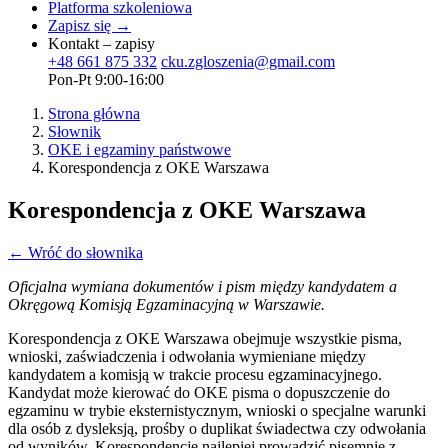
Platforma szkoleniowa
Zapisz się →
Kontakt – zapisy
+48 661 875 332
cku.zgloszenia@gmail.com
Pon-Pt 9:00-16:00
Strona główna
Słownik
OKE i egzaminy państwowe
Korespondencja z OKE Warszawa
Korespondencja z OKE Warszawa
← Wróć do słownika
Oficjalna wymiana dokumentów i pism między kandydatem a
Okręgową Komisją Egzaminacyjną w Warszawie.
Korespondencja z OKE Warszawa obejmuje wszystkie pisma,
wnioski, zaświadczenia i odwołania wymieniane między
kandydatem a komisją w trakcie procesu egzaminacyjnego.
Kandydat może kierować do OKE pisma o dopuszczenie do
egzaminu w trybie eksternistycznym, wnioski o specjalne warunki
dla osób z dysleksją, prośby o duplikat świadectwa czy odwołania
od wyników. Korespondencję najlepiej prowadzić pisemnie z