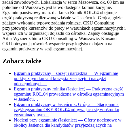
zadań zawodowych. Lokalizacja w sercu Mazowsza, ok. 60 km na
południe od Warszawy, jest łatwo dostępna komunikacyjnie.
Egzamin państwowy m.in. dla kursu Rolnik ROL.04 obejmuje
część praktyczną realizowaną właśnie w Jasieńcu k. Grójca, gdzie
zdający wykonują typowe zadania rolnicze. CKU Consulting
przygotowuje kursantów do pracy w warunkach egzaminacyjnych i
wspiera ich w organizacji dojazdu do ośrodka. Zapisy obsługuje
Artur Wyzner z biura CKU Consulting w Warszawie. Kursanci
CKU otrzymują również wsparcie przy logistyce dojazdu na
egzamin praktyczny w sesji egzaminacyjnej.
Zobacz także
Egzamin praktyczny – sprzęt i narzędzia
— W egzaminie
praktycznym kursant korzysta ze sprzętu i narzędzi
udostępnionych…
Egzamin praktyczny rolnika (Jasieniec)
— Praktyczna część
egzaminu ROL.04 prowadzona w ośrodku egzaminacyjnym
w Jasieńcu…
Egzamin praktyczny w Jasieńcu k. Grójca
— Stacjonarna
część egzaminu OKE ROL.04 odbywajaca się w ośrodku
egzaminacyjnym…
Noclegi przy egzaminie (Jasieniec)
— Oferty noclegowe w
okolicy Jasienca dla kandydatów przyjezdzajacych na