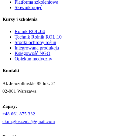
Platforma szkoleniowa
Słownik pojęć
Kursy i szkolenia
Rolnik ROL.04
Technik Rolnik ROL.10
Środki ochrony roślin
Integrowana produkcja
Księgowość NGO
Opiekun medyczny
Kontakt
Al. Jerozolimskie 85 lok. 21
02-001 Warszawa
Zapisy:
+48 661 875 332
cku.zgloszenia@gmail.com