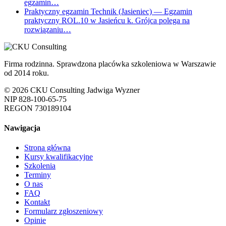
egzamin…
Praktyczny egzamin Technik (Jasieniec)
— Egzamin
praktyczny ROL.10 w Jasieńcu k. Grójca polega na
rozwiązaniu…
Firma rodzinna. Sprawdzona placówka szkoleniowa w Warszawie
od 2014 roku.
© 2026 CKU Consulting Jadwiga Wyzner
NIP 828-100-65-75
REGON 730189104
Nawigacja
Strona główna
Kursy kwalifikacyjne
Szkolenia
Terminy
O nas
FAQ
Kontakt
Formularz zgłoszeniowy
Opinie