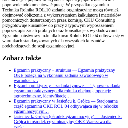
poprawnie udokumentować pracę. W przypadku egzaminu
Technika Rolnika ROL.10 zadania organizacyjne mogą również
obejmować obliczenia z wykorzystaniem kalkulatora i materiałów
pomocniczych dostarczonych przez komisję. CKU Consulting
przygotowuje kursantów do pracy z typowym wyposażeniem
poprzez opis zadań próbnych oraz konsultacje z wykładowcami.
Egzamin państwowy m.in. dla kursu Rolnik ROL.04 odbywa się w
warunkach standaryzowanych dla wszystkich kursantów
podchodzących do sesji egzaminacyjnej.
Zobacz także
Egzamin praktyczny – struktura
— Egzamin praktyczny
OKE polega na wykonaniu zadania zawodowego w
warunkach…
Egzamin praktyczny – zadania typowe
— Typowe zadania
egzaminu praktycznego dla rolnika obejmują operacje
agrotechniczne, identyfikację…
Egzamin praktyczny w Jasieńcu k. Grójca
— Stacjonarna
część egzaminu OKE ROL.04 odbywajaca się w ośrodku
egzaminacyjnym…
Jasieniec k. Grójca (ośrodek egzaminacyjny)
— Jasieniec k.
Grójca to ośrodek egzaminacyjny OKE Warszawa dla
części…