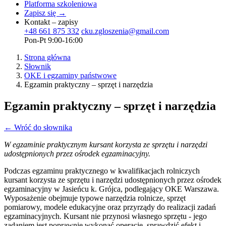
Platforma szkoleniowa
Zapisz się →
Kontakt – zapisy
+48 661 875 332
cku.zgloszenia@gmail.com
Pon-Pt 9:00-16:00
Strona główna
Słownik
OKE i egzaminy państwowe
Egzamin praktyczny – sprzęt i narzędzia
Egzamin praktyczny – sprzęt i narzędzia
← Wróć do słownika
W egzaminie praktycznym kursant korzysta ze sprzętu i narzędzi
udostępnionych przez ośrodek egzaminacyjny.
Podczas egzaminu praktycznego w kwalifikacjach rolniczych
kursant korzysta ze sprzętu i narzędzi udostępnionych przez ośrodek
egzaminacyjny w Jasieńcu k. Grójca, podlegający OKE Warszawa.
Wyposażenie obejmuje typowe narzędzia rolnicze, sprzęt
pomiarowy, modele edukacyjne oraz przyrządy do realizacji zadań
egzaminacyjnych. Kursant nie przynosi własnego sprzętu - jego
zadaniem jest poprawnie wykonać operację, sprawdzić efekt i