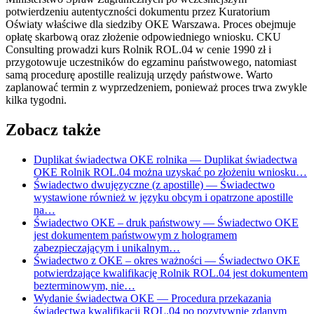
potwierdzeniu autentyczności dokumentu przez Kuratorium
Oświaty właściwe dla siedziby OKE Warszawa. Proces obejmuje
opłatę skarbową oraz złożenie odpowiedniego wniosku. CKU
Consulting prowadzi kurs Rolnik ROL.04 w cenie 1990 zł i
przygotowuje uczestników do egzaminu państwowego, natomiast
samą procedurę apostille realizują urzędy państwowe. Warto
zaplanować termin z wyprzedzeniem, ponieważ proces trwa zwykle
kilka tygodni.
Zobacz także
Duplikat świadectwa OKE rolnika
— Duplikat świadectwa
OKE Rolnik ROL.04 można uzyskać po złożeniu wniosku…
Świadectwo dwujęzyczne (z apostille)
— Świadectwo
wystawione również w języku obcym i opatrzone apostille
na…
Świadectwo OKE – druk państwowy
— Świadectwo OKE
jest dokumentem państwowym z hologramem
zabezpieczającym i unikalnym…
Świadectwo z OKE – okres ważności
— Świadectwo OKE
potwierdzające kwalifikację Rolnik ROL.04 jest dokumentem
bezterminowym, nie…
Wydanie świadectwa OKE
— Procedura przekazania
świadectwa kwalifikacji ROL.04 po pozytywnie zdanym