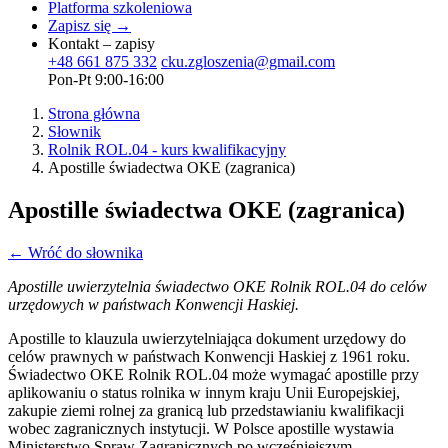
Platforma szkoleniowa
Zapisz się →
Kontakt – zapisy
+48 661 875 332
cku.zgloszenia@gmail.com
Pon-Pt 9:00-16:00
Strona główna
Słownik
Rolnik ROL.04 - kurs kwalifikacyjny
Apostille świadectwa OKE (zagranica)
Apostille świadectwa OKE (zagranica)
← Wróć do słownika
Apostille uwierzytelnia świadectwo OKE Rolnik ROL.04 do celów
urzędowych w państwach Konwencji Haskiej.
Apostille to klauzula uwierzytelniająca dokument urzędowy do
celów prawnych w państwach Konwencji Haskiej z 1961 roku.
Świadectwo OKE Rolnik ROL.04 może wymagać apostille przy
aplikowaniu o status rolnika w innym kraju Unii Europejskiej,
zakupie ziemi rolnej za granicą lub przedstawianiu kwalifikacji
wobec zagranicznych instytucji. W Polsce apostille wystawia
Ministerstwo Spraw Zagranicznych po wcześniejszym