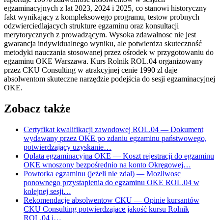
egzaminacyjnych z lat 2023, 2024 i 2025, co stanowi historyczny
fakt wynikający z kompleksowego programu, testow probnych
odzwierciedlajacych strukture egzaminu oraz konsultacji
merytorycznych z prowadzącym. Wysoka zdawalnosc nie jest
gwarancja indywidualnego wyniku, ale potwierdza skuteczność
metodyki nauczania stosowanej przez ośrodek w przygotowaniu do
egzaminu OKE Warszawa. Kurs Rolnik ROL.04 organizowany
przez CKU Consulting w atrakcyjnej cenie 1990 zl daje
absolwentom skuteczne narzędzie podejścia do sesji egzaminacyjnej
OKE.
Zobacz także
Certyfikat kwalifikacji zawodowej ROL.04
— Dokument
wydawany przez OKE po zdaniu egzaminu państwowego,
potwierdzający uzyskanie…
Oplata egzaminacyjna OKE
— Koszt rejestracji do egzaminu
OKE wnoszony bezpośrednio na konto Okręgowej…
Powtorka egzaminu (jeżeli nie zdal)
— Mozliwosc
ponownego przystapienia do egzaminu OKE ROL.04 w
kolejnej sesji…
Rekomendacje absolwentow CKU
— Opinie kursantów
CKU Consulting potwierdzajace jakość kursu Rolnik
ROL.04 i…