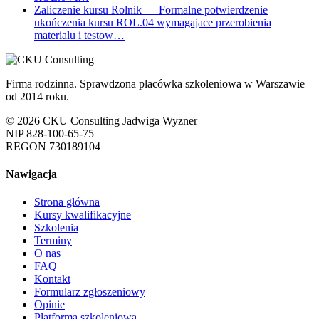
Zaliczenie kursu Rolnik
— Formalne potwierdzenie
ukończenia kursu ROL.04 wymagajace przerobienia
materialu i testow…
Firma rodzinna. Sprawdzona placówka szkoleniowa w Warszawie
od 2014 roku.
© 2026 CKU Consulting Jadwiga Wyzner
NIP 828-100-65-75
REGON 730189104
Nawigacja
Strona główna
Kursy kwalifikacyjne
Szkolenia
Terminy
O nas
FAQ
Kontakt
Formularz zgłoszeniowy
Opinie
Platforma szkoleniowa