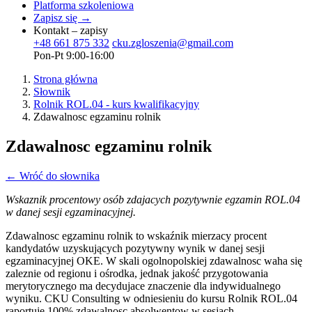
Platforma szkoleniowa
Zapisz się →
Kontakt – zapisy
+48 661 875 332
cku.zgloszenia@gmail.com
Pon-Pt 9:00-16:00
Strona główna
Słownik
Rolnik ROL.04 - kurs kwalifikacyjny
Zdawalnosc egzaminu rolnik
Zdawalnosc egzaminu rolnik
← Wróć do słownika
Wskaznik procentowy osób zdajacych pozytywnie egzamin ROL.04
w danej sesji egzaminacyjnej.
Zdawalnosc egzaminu rolnik to wskaźnik mierzacy procent
kandydatów uzyskujących pozytywny wynik w danej sesji
egzaminacyjnej OKE. W skali ogolnopolskiej zdawalnosc waha się
zaleznie od regionu i ośrodka, jednak jakość przygotowania
merytorycznego ma decydujace znaczenie dla indywidualnego
wyniku. CKU Consulting w odniesieniu do kursu Rolnik ROL.04
raportuje 100% zdawalnosc absolwentow w sesjach