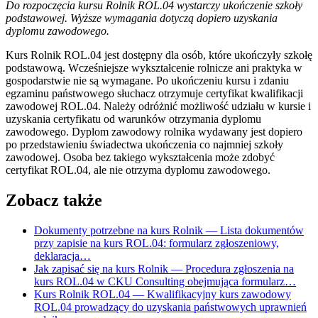
Do rozpoczęcia kursu Rolnik ROL.04 wystarczy ukończenie szkoły
podstawowej. Wyższe wymagania dotyczą dopiero uzyskania
dyplomu zawodowego.
Kurs Rolnik ROL.04 jest dostępny dla osób, które ukończyły szkołę
podstawową. Wcześniejsze wykształcenie rolnicze ani praktyka w
gospodarstwie nie są wymagane. Po ukończeniu kursu i zdaniu
egzaminu państwowego słuchacz otrzymuje certyfikat kwalifikacji
zawodowej ROL.04. Należy odróżnić możliwość udziału w kursie i
uzyskania certyfikatu od warunków otrzymania dyplomu
zawodowego. Dyplom zawodowy rolnika wydawany jest dopiero
po przedstawieniu świadectwa ukończenia co najmniej szkoły
zawodowej. Osoba bez takiego wykształcenia może zdobyć
certyfikat ROL.04, ale nie otrzyma dyplomu zawodowego.
Zobacz także
Dokumenty potrzebne na kurs Rolnik
— Lista dokumentów
przy zapisie na kurs ROL.04: formularz zgłoszeniowy,
deklaracja…
Jak zapisać się na kurs Rolnik
— Procedura zgłoszenia na
kurs ROL.04 w CKU Consulting obejmująca formularz…
Kurs Rolnik ROL.04
— Kwalifikacyjny kurs zawodowy
ROL.04 prowadzący do uzyskania państwowych uprawnień