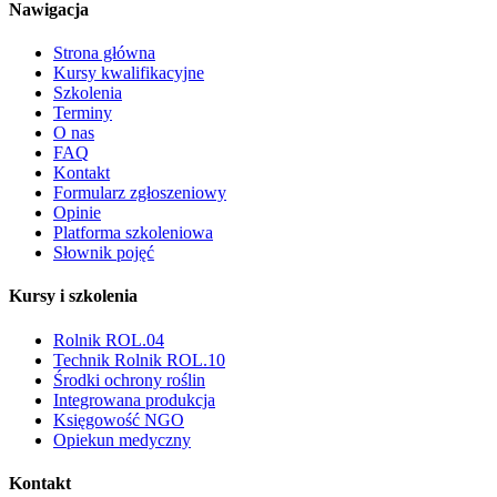
Nawigacja
Strona główna
Kursy kwalifikacyjne
Szkolenia
Terminy
O nas
FAQ
Kontakt
Formularz zgłoszeniowy
Opinie
Platforma szkoleniowa
Słownik pojęć
Kursy i szkolenia
Rolnik ROL.04
Technik Rolnik ROL.10
Środki ochrony roślin
Integrowana produkcja
Księgowość NGO
Opiekun medyczny
Kontakt