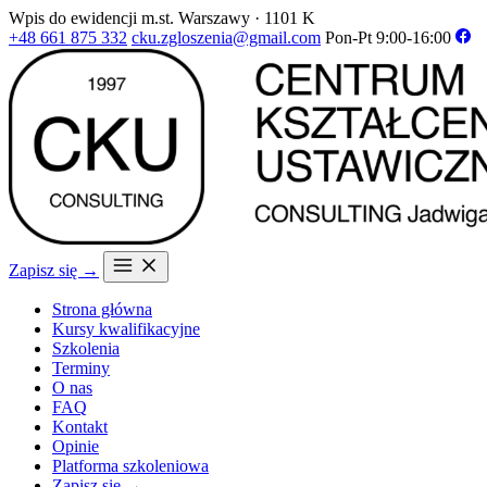
Wpis do ewidencji m.st. Warszawy · 1101 K
+48 661 875 332
cku.zgloszenia@gmail.com
Pon-Pt 9:00-16:00
Zapisz się →
Strona główna
Kursy kwalifikacyjne
Szkolenia
Terminy
O nas
FAQ
Kontakt
Opinie
Platforma szkoleniowa
Zapisz się →