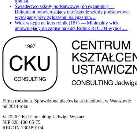
rolnika.
Świadectwo szkoły podstawowej (do egzaminu)
—
Dokument potwierdzajacy ukończenie szkoły podstawowej
wymagany przy zgłoszeniu na egzamin…
Wiek wstępu na kurs rolnik (18+)
— Minimalny wiek
uprawniajacy do zapisu na kurs Rolnik ROL.04 wynosi…
Firma rodzinna. Sprawdzona placówka szkoleniowa w Warszawie
od 2014 roku.
© 2026 CKU Consulting Jadwiga Wyzner
NIP 828-100-65-75
REGON 730189104