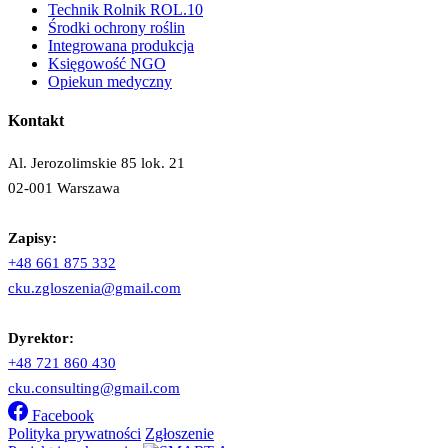
Technik Rolnik ROL.10
Środki ochrony roślin
Integrowana produkcja
Księgowość NGO
Opiekun medyczny
Kontakt
Al. Jerozolimskie 85 lok. 21
02-001 Warszawa
Zapisy:
+48 661 875 332
cku.zgloszenia@gmail.com
Dyrektor:
+48 721 860 430
cku.consulting@gmail.com
Facebook
Polityka prywatności
Zgłoszenie