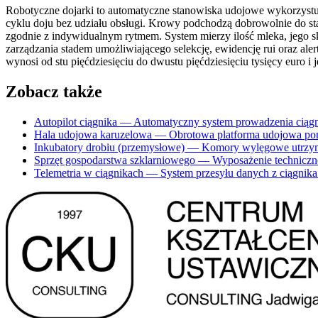
Robotyczne dojarki to automatyczne stanowiska udojowe wykorzyst
cyklu doju bez udziału obsługi. Krowy podchodzą dobrowolnie do sta
zgodnie z indywidualnym rytmem. System mierzy ilość mleka, jego 
zarządzania stadem umożliwiającego selekcję, ewidencję rui oraz 
wynosi od stu pięćdziesięciu do dwustu pięćdziesięciu tysięcy euro 
Zobacz także
Autopilot ciągnika
— Automatyczny system prowadzenia ciągni
Hala udojowa karuzelowa
— Obrotowa platforma udojowa pom
Inkubatory drobiu (przemysłowe)
— Komory wylęgowe utrzymu
Sprzęt gospodarstwa szklarniowego
— Wyposażenie techniczne 
Telemetria w ciągnikach
— System przesyłu danych z ciągnika 