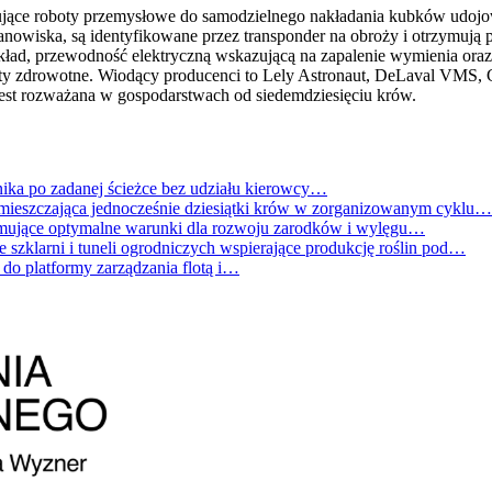
ujące roboty przemysłowe do samodzielnego nakładania kubków udojo
nowiska, są identyfikowane przez transponder na obroży i otrzymują p
skład, przewodność elektryczną wskazującą na zapalenie wymienia o
alerty zdrowotne. Wiodący producenci to Lely Astronaut, DeLaval VM
i jest rozważana w gospodarstwach od siedemdziesięciu krów.
ka po zadanej ścieżce bez udziału kierowcy…
ieszczająca jednocześnie dziesiątki krów w zorganizowanym cyklu…
jące optymalne warunki dla rozwoju zarodków i wylęgu…
szklarni i tuneli ogrodniczych wspierające produkcję roślin pod…
do platformy zarządzania flotą i…