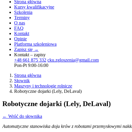
Strona główna
Kursy kwalifikacyjne
Szkolenia
Terminy
O nas
FAQ
Kontakt
Opinie
Platforma szkoleniowa
Zapisz się →
Kontakt – zapisy
+48 661 875 332
cku.zgloszenia@gmail.com
Pon-Pt 9:00-16:00
Strona główna
Słownik
Maszyny i technologie rolnicze
Robotyczne dojarki (Lely, DeLaval)
Robotyczne dojarki (Lely, DeLaval)
← Wróć do słownika
Automatyczne stanowiska doju krów z robotami przemysłowymi nakł