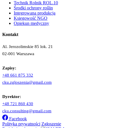
Technik Rolnik ROL.10
Środki ochrony roślin
Integrowana produkcja
Księgowość NGO
Opiekun medyczny
Kontakt
Al. Jerozolimskie 85 lok. 21
02-001 Warszawa
Zapisy:
+48 661 875 332
cku.zgloszenia@gmail.com
Dyrektor:
+48 721 860 430
cku.consulting@gmail.com
Facebook
Polityka prywatności
Zgłoszenie