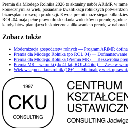
Premia dla Młodego Rolnika 2026 to aktualny nabór ARiMR w ramach
koniecznymi sa wiek, posiadanie kwalifikacji rolniczych potwierdz
biznesplanu rozwoju produkcji. Kwota premii może siegac kilkudziesi
ROL.04 maja pełne prawo do składania wniosków o premię zgodnie 
kandydatów planujacych skuteczne aplikowanie o premię w naborach 
Zobacz także
Modernizacja gospodarstw rolnych
— Program ARiMR dofinanso
Premia dla Młodego Rolnika (po ROL.04)
— Dofinansowanie A
Premia dla Młodego Rolnika (Premia MR)
— Bezzwrotna pre
Premia MR – warunki (do 41 lat, ROL.04 itp.)
— Zestaw warun
Wiek wstępu na kurs rolnik (18+)
— Minimalny wiek uprawnia