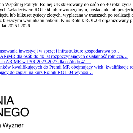
 Wspólnej Polityki Rolnej UE skierowany do osób do 40 roku życia 
onych świadectwem ROL.04 lub równorzędnym, posiadanie lub przejeci
ęciu lub kilkuset tysiecy zlotych, wyplacana w transzach po realizacj
z biezacymi warunkami naboru. Kurs Rolnik ROL.04 organizowany prz
lat 2025 i 2026.
wania inwestycji w sprzęt i infrastrukture gospodarstwa po…
RiMR dla osób do 40 lat rozpoczynajacych działalność rolnicza…
mia ARiMR w PSR 2023-2027 dla osób do 41…
ków kwalifikujących do Premii MR obejmujący wiek, kwalifikacje r
jacy do zapisu na kurs Rolnik ROL.04 wynosi…