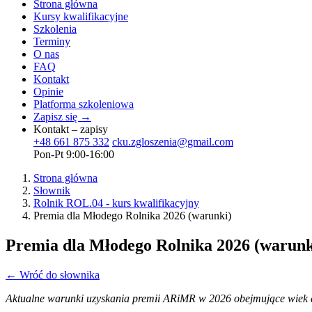
Strona główna
Kursy kwalifikacyjne
Szkolenia
Terminy
O nas
FAQ
Kontakt
Opinie
Platforma szkoleniowa
Zapisz się →
Kontakt – zapisy
+48 661 875 332
cku.zgloszenia@gmail.com
Pon-Pt 9:00-16:00
Strona główna
Słownik
Rolnik ROL.04 - kurs kwalifikacyjny
Premia dla Młodego Rolnika 2026 (warunki)
Premia dla Młodego Rolnika 2026 (warunk
← Wróć do słownika
Aktualne warunki uzyskania premii ARiMR w 2026 obejmujące wiek do 