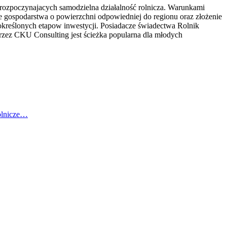
rozpoczynajacych samodzielna działalność rolnicza. Warunkami
e gospodarstwa o powierzchni odpowiedniej do regionu oraz złożenie
i określonych etapow inwestycji. Posiadacze świadectwa Rolnik
ez CKU Consulting jest ścieżka popularna dla młodych
olnicze…