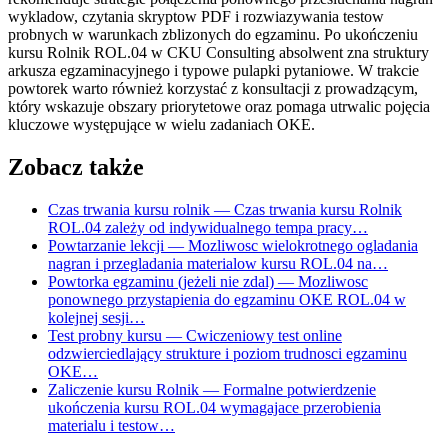
wykladow, czytania skryptow PDF i rozwiazywania testow
probnych w warunkach zblizonych do egzaminu. Po ukończeniu
kursu Rolnik ROL.04 w CKU Consulting absolwent zna struktury
arkusza egzaminacyjnego i typowe pulapki pytaniowe. W trakcie
powtorek warto również korzystać z konsultacji z prowadzącym,
który wskazuje obszary priorytetowe oraz pomaga utrwalic pojęcia
kluczowe występujące w wielu zadaniach OKE.
Zobacz także
Czas trwania kursu rolnik
— Czas trwania kursu Rolnik
ROL.04 zależy od indywidualnego tempa pracy…
Powtarzanie lekcji
— Mozliwosc wielokrotnego ogladania
nagran i przegladania materialow kursu ROL.04 na…
Powtorka egzaminu (jeżeli nie zdal)
— Mozliwosc
ponownego przystapienia do egzaminu OKE ROL.04 w
kolejnej sesji…
Test probny kursu
— Cwiczeniowy test online
odzwierciedlający strukture i poziom trudnosci egzaminu
OKE…
Zaliczenie kursu Rolnik
— Formalne potwierdzenie
ukończenia kursu ROL.04 wymagajace przerobienia
materialu i testow…