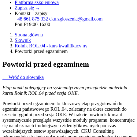
Platforma szkoleniowa
Zapisz się →
Kontakt – zapisy
+48 661 875 332
cku.zgloszenia@gmail.com
Pon-Pt 9:00-16:00
Strona główna
Słownik
Rolnik ROL.04 - kurs kwalifikacyjny
Powtorki przed egzaminem
Powtorki przed egzaminem
← Wróć do słownika
Etap nauki polegający na systematycznym przegladzie materialu
kursu Rolnik ROL.04 przed sesja OKE.
Powtorki przed egzaminem to kluczowy etap przygotowań do
egzaminu państwowego ROL.04, zalecany na okres czterech do
szesciu tygodni przed sesja OKE. W trakcie powtorek kursant
systematycznie przegląda wszystkie moduły programu, koncentrujac
się na obszarach trudniejszych zidentyfikowanych podczas
wcześniejszych testow sprawdzajacych. CKU Consulting
rekomenduje strategie połączenia ponownego przesluchania nagran