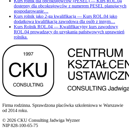
Kurs rolnik dla obcokrajowców (PESEL)
— Kurs ROL.04
dostępny dla obcokrajowców z numerem PESEL planujących
gospodarowanie…
Kurs rolnik jako 2-ga kwalifikacja
— Kurs ROL.04 jako
dodatkowa kwalifikacja zawodowa dla osób z innym…
Kurs Rolnik ROL.04
— Kwalifikacyjny kurs zawodowy
ROL.04 prowadzący do uzyskania państwowych uprawnień
rolnika.
Firma rodzinna. Sprawdzona placówka szkoleniowa w Warszawie
od 2014 roku.
© 2026 CKU Consulting Jadwiga Wyzner
NIP 828-100-65-75