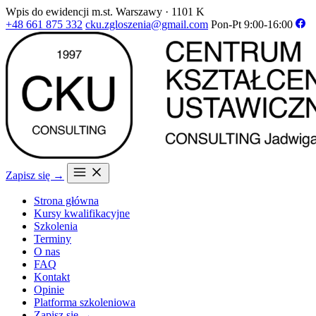
Wpis do ewidencji m.st. Warszawy · 1101 K
+48 661 875 332
cku.zgloszenia@gmail.com
Pon-Pt 9:00-16:00
Zapisz się →
Strona główna
Kursy kwalifikacyjne
Szkolenia
Terminy
O nas
FAQ
Kontakt
Opinie
Platforma szkoleniowa
Zapisz się →