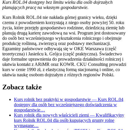
Kurs ROL.04 dostępny bez limitu wieku dla osób dojrzałych
planujących pracę na własnym gospodarstwie.
Kurs Rolnik ROL.04 nie nakłada górnej granicy wieku, dzięki
czemu z powodzeniem korzystają z niego osoby powyżej 50. roku
życia, które przejęły gospodarstwo rodzinne, dziedziczą ziemię lub
planują drugą karierę zawodową na wsi. Program jest dostosowany
do osób bez wcześniejszego wykształcenia rolniczego i obejmuje
produkcję roślinną, zwierzęcą oraz podstawy mechanizacji.
Egzaminy państwowe odbywają się w OKE Warszawa (część
teoretyczna) i Jasieńcu k. Grójca (część praktyczna). Świadectwo
daje formalne uprawnienia do prowadzenia działalności rolniczej i
ułatwia kontakt z ARiMR oraz KOWR. CKU Consulting prowadzi
kurs w cenie 1990 zł, z elastyczną formą stacjonarną i online, co
ułatwia naukę osobom dojrzałym z różnych regionów Polski.
Zobacz także
Kurs rolnik bez praktyki w gospodarstwie
— Kurs ROL.04
dostępny dla osób bez wcześniejszego doświadczenia w
gospodarstwie…
Kurs rolnik dla nowych właścicieli ziemi
— Kwalifikacyjny
kurs Rolnik ROL.04 dla osób kupujących grunty rolne
wymagane…