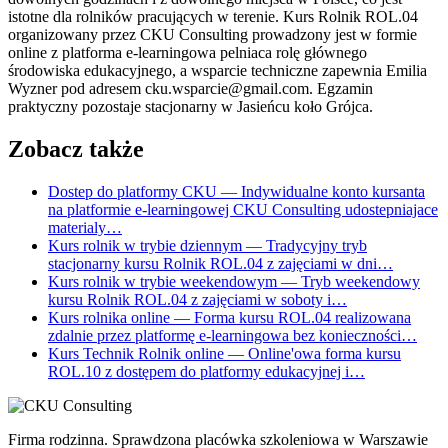
istotne dla rolników pracujących w terenie. Kurs Rolnik ROL.04
organizowany przez CKU Consulting prowadzony jest w formie
online z platforma e-learningowa pelniaca rolę głównego
środowiska edukacyjnego, a wsparcie techniczne zapewnia Emilia
Wyzner pod adresem cku.wsparcie@gmail.com. Egzamin
praktyczny pozostaje stacjonarny w Jasieńcu koło Grójca.
Zobacz także
Dostep do platformy CKU
— Indywidualne konto kursanta
na platformie e-learningowej CKU Consulting udostepniajace
materialy…
Kurs rolnik w trybie dziennym
— Tradycyjny tryb
stacjonarny kursu Rolnik ROL.04 z zajęciami w dni…
Kurs rolnik w trybie weekendowym
— Tryb weekendowy
kursu Rolnik ROL.04 z zajęciami w soboty i…
Kurs rolnika online
— Forma kursu ROL.04 realizowana
zdalnie przez platformę e-learningowa bez konieczności…
Kurs Technik Rolnik online
— Online'owa forma kursu
ROL.10 z dostępem do platformy edukacyjnej i…
Firma rodzinna. Sprawdzona placówka szkoleniowa w Warszawie