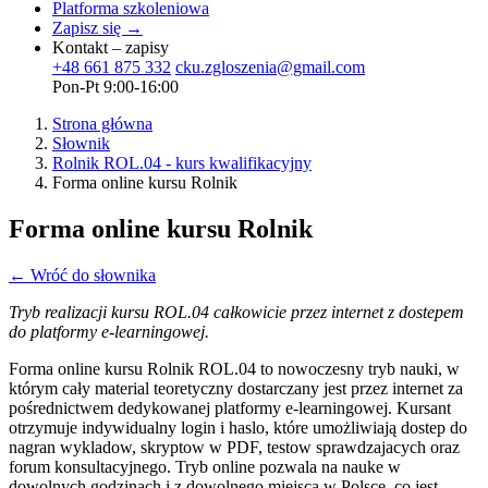
Platforma szkoleniowa
Zapisz się →
Kontakt – zapisy
+48 661 875 332
cku.zgloszenia@gmail.com
Pon-Pt 9:00-16:00
Strona główna
Słownik
Rolnik ROL.04 - kurs kwalifikacyjny
Forma online kursu Rolnik
Forma online kursu Rolnik
← Wróć do słownika
Tryb realizacji kursu ROL.04 całkowicie przez internet z dostepem
do platformy e-learningowej.
Forma online kursu Rolnik ROL.04 to nowoczesny tryb nauki, w
którym cały material teoretyczny dostarczany jest przez internet za
pośrednictwem dedykowanej platformy e-learningowej. Kursant
otrzymuje indywidualny login i haslo, które umożliwiają dostep do
nagran wykladow, skryptow w PDF, testow sprawdzajacych oraz
forum konsultacyjnego. Tryb online pozwala na nauke w
dowolnych godzinach i z dowolnego miejsca w Polsce, co jest