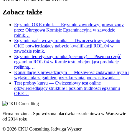
Zobacz także
Egzamin OKE rolnik
— Egzamin zawodowy prowadzony
przez Okręgowa Komisje Egzaminacyjna w zawodzie
rolnik…
Egzamin państwowy rolnika
— Dwuczesciowy egzamin
OKE potwierdzajacy nabycie kwalifikacji ROL.04 w
zawodzie rolnik.
Egzamin teoretyczny rolnika (pisemny)
— Pisemna część
egzaminu ROL.04 w formie testu obejmująca produkcję
roślinną,…
Konsultacje z prowadzącym
— Mozliwosc zadawania pytan i
wyjaśniania zagadnien przez kursanta podczas trwania…
Test probny kursu
— Cwiczeniowy test online
odzwierciedlający strukture i poziom trudnosci egzaminu
OKE…
Firma rodzinna. Sprawdzona placówka szkoleniowa w Warszawie
od 2014 roku.
© 2026 CKU Consulting Jadwiga Wyzner