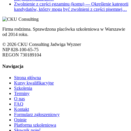
Zwolnienie z części egzaminu (komu)
— Określenie kategorii
kandydatów, którzy mogą być zwolnieni z części pisemnej…
Firma rodzinna. Sprawdzona placówka szkoleniowa w Warszawie
od 2014 roku.
© 2026 CKU Consulting Jadwiga Wyzner
NIP 828-100-65-75
REGON 730189104
Nawigacja
Strona główna
Kursy kwalifikacyjne
Szkolenia
Terminy
O nas
FAQ
Kontakt
Formularz zgłoszeniowy
Opinie
Platforma szkoleniowa
Słownik pojęć