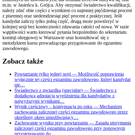
m.in. w Jasieńcu k. Grójca. Aby otrzymać świadectwo kwalifikacji,
należy zdać obie części z wynikiem co najmniej pięćdziesiąt procent
z pisemnej oraz siedemdziesiąt pięć procent z praktycznej. Jeśli
kandydat zaliczy tylko jedną część, drugą może powtórzyć w
kolejnej sesji bez konieczności zdawania całości od nowa. W razie
wątpliwości warto kierować pytania bezpośrednio do sekretariatu
komisji okręgowej w Warszawie oraz konsultować się z
metodykiem kursu prowadzącego przygotowanie do egzaminu
zawodowego.
Zobacz także
Powtarzanie tylko jednej sesji
— Możliwość poprawienia
wyłącznie tej części egzaminu zawodowego, której kandydat
nie…
Świadectwo z gwiazdką (specjalne)
— Świadectwo z
dodatkową adnotacją wyróżnienia dla kandydatów z
najwyższymi wynikami…
Wynik częściowy – kontynuacja po roku
— Mechanizm
zachowania zaliczonej części egzaminu zawodowego przez
określony okres umożliwiający…
Zachowanie wyniku przy powtarzaniu
— Zasada utrzymania
zaliczonej części egzaminu zawodowego przy ponownym
przystępowaniu do…