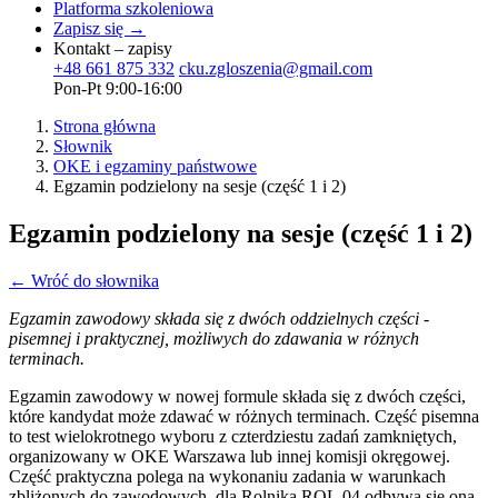
Platforma szkoleniowa
Zapisz się →
Kontakt – zapisy
+48 661 875 332
cku.zgloszenia@gmail.com
Pon-Pt 9:00-16:00
Strona główna
Słownik
OKE i egzaminy państwowe
Egzamin podzielony na sesje (część 1 i 2)
Egzamin podzielony na sesje (część 1 i 2)
← Wróć do słownika
Egzamin zawodowy składa się z dwóch oddzielnych części -
pisemnej i praktycznej, możliwych do zdawania w różnych
terminach.
Egzamin zawodowy w nowej formule składa się z dwóch części,
które kandydat może zdawać w różnych terminach. Część pisemna
to test wielokrotnego wyboru z czterdziestu zadań zamkniętych,
organizowany w OKE Warszawa lub innej komisji okręgowej.
Część praktyczna polega na wykonaniu zadania w warunkach
zbliżonych do zawodowych, dla Rolnika ROL.04 odbywa się ona